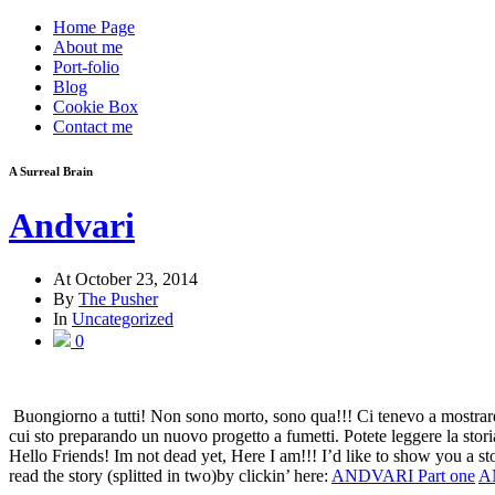
Home Page
About me
Port-folio
Blog
Cookie Box
Contact me
A Surreal Brain
Andvari
At
October 23, 2014
By
The Pusher
In
Uncategorized
0
Buongiorno a tutti! Non sono morto, sono qua!!! Ci tenevo a mostrare 
cui sto preparando un nuovo progetto a fumetti. Potete leggere la storia
Hello Friends! Im not dead yet, Here I am!!! I’d like to show you a 
read the story (splitted in two)by clickin’ here:
ANDVARI Part one
A