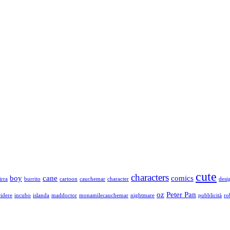
cute
characters
boy
cane
comics
irra
burrito
cartoon
cauchemar
character
desi
oz
Peter Pan
idere
incubo
islanda
maddoctor
monamilecauchemar
nightmare
pubblicità
ro