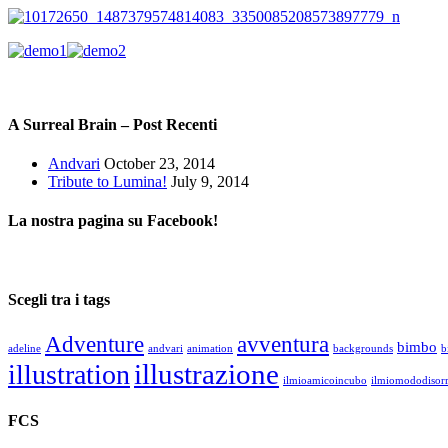
A Surreal Brain – Post Recenti
Andvari
October 23, 2014
Tribute to Lumina!
July 9, 2014
La nostra pagina su Facebook!
Scegli tra i tags
Adventure
avventura
bimbo
adeline
andvari
animation
backgrounds
b
illustrazione
illustration
ilmioamicoincubo
ilmiomododisorr
FCS