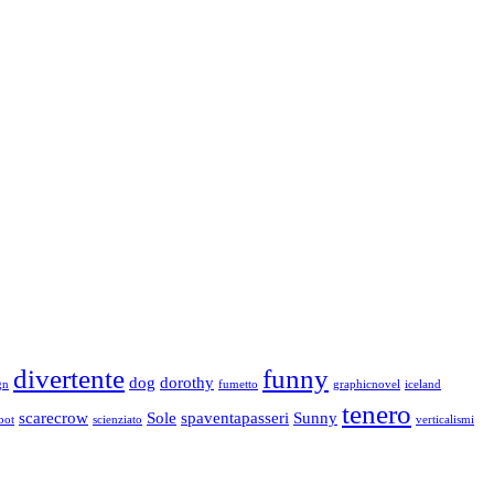
divertente
funny
dog
dorothy
gn
fumetto
graphicnovel
iceland
tenero
scarecrow
Sole
spaventapasseri
Sunny
bot
scienziato
verticalismi